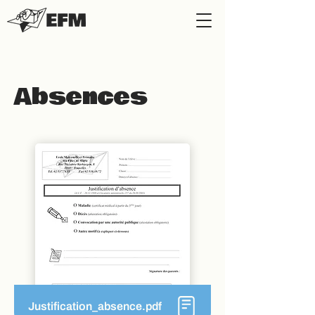
Absences
Justification_absence.pdf