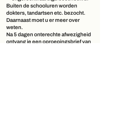
Buiten de schooluren worden
dokters, tandartsen etc. bezocht.
Daarnaast moet u er meer over
weten.
Na 5 dagen onterechte afwezigheid
ontvang je een oproepingsbrief van
de school.
Daarnaast moet u er meer over
weten.
Bovendien verplicht de wet ons om
ongerechtvaardigde afwezigheden
te melden bij de administratie.
»(Pagina 8 van de ROI van de
school)